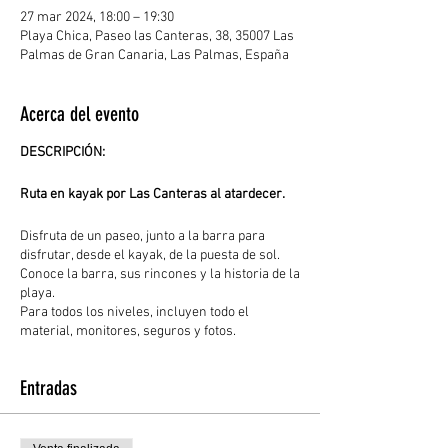
27 mar 2024, 18:00 – 19:30
Playa Chica, Paseo las Canteras, 38, 35007 Las
Palmas de Gran Canaria, Las Palmas, España
Acerca del evento
DESCRIPCIÓN:
Ruta en kayak por Las Canteras al atardecer.
Disfruta de un paseo, junto a la barra para
disfrutar, desde el kayak, de la puesta de sol.
Conoce la barra, sus rincones y la historia de la
playa.
Para todos los niveles, incluyen todo el
material, monitores, seguros y fotos.
Entradas
LUGAR
Playa Chica, Playa de Las Canteras
HORARIO 18:00-19.30