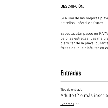
DESCRIPCIÓN:
Si a una de las mejores pla
estrellas, cóctel de frutas….
Espectacular paseo en KAYAK
bajo las estrellas. Las mej
disfrutar de la playa durante
frutas del que disfrutar en c
LUGAR Playa Chica, Pl
FECHA Viernes 10 de j
Entradas
HORARIO Grupo 1: 21.00
NIVEL Bajo
Tipo de entrada
Adulto (2 o más inscrit
PRECIO:
25€ x 1 adulto
Leer más