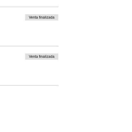
Venta finalizada
Venta finalizada
icar talla de pantalón en la