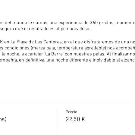
yas del mundo le sumas, una experiencia de 360 grados, momento
 seguro que el resultado es algo maravilloso.
 en La Playa de Las Canteras, en el que disfrutaremos de una no
ores condiciones (marea baja, temperatura agradable) nos acompa
 la noche, a acariciar ‘La Barra’ con nuestras palas. Al finalizar 
ompañía, en definitiva, una noche diferente e inolvidable al alcanc
aya de Las Canteras
ulio
 - 23:00 | Grupo 2: 22.00 - 24.00 (debes indicarnos que grupo 
Precio
os)
22,50 €