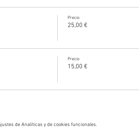
ás personas.
Precio
25,00 €
Precio
dos
15,00 €
uiler de neopreno corto para el paseo por un suplemento de 3€. Ind
ustes de Analíticas y de cookies funcionales.
 (llaves del coche, zapatillas, toalla, ropa de cambio, etc.)
su defecto chubasquero o cortaviento o licra.