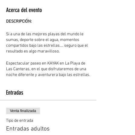
Acerca del evento
DESCRIPCIÓN:
Si a una de las mejores playas del mundo le
sumas, deporte sobre el agua, momentos
compartidos bajo las estrellas…. seguro que el
resultado es algo maravilloso.
Espectacular paseo en KAYAK en La Playa de
Las Canteras, en el que disfrutaremos de una
noche diferente y aventurera bajo las estrellas.
Las mejores condiciones (marea baja,
temperatura agradable) nos acompañarán y
Entradas
nos ayudarán a disfrutar de la playa durante la
noche, a acariciar ‘La Barra’ con nuestras
palas. Al finalizar nos esperará un snack del
que disfrutar en compañía, en definitiva, una
Venta finalizada
noche diferente e inolvidable al alcance de
todos.
Tipo de entrada
Entradas adultos