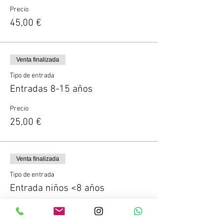
LUGAR Playa Chica, Playa de Las
Precio
Canteras
45,00 €
FECHA Sabado 13 de Enero
HORARIO 19.00 - 20.45
NIVEL Bajo
Venta finalizada
Tipo de entrada
PRECIO:
Entradas 8-15 años
45€ // Adulto
25€ // 8-15 años
Precio
15€ // <8 años
25,00 €
INCLUYE:
Kayak dobles y remos
Chaleco salvavidas
Venta finalizada
Neopreno corto
Tipo de entrada
Monitores especializados
Entrada niños <8 años
Luz frontal por kayak
Fotos de recuerdo
Seguros necesarios
Precio