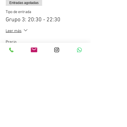
Entradas agotadas
Tipo de entrada
Grupo 3: 20:30 - 22:30
Leer más
Precio
20,00 €
IGIC incluido
Venta finalizada
Tipo de entrada
Tubo
Leer más
Precio
4,00 €