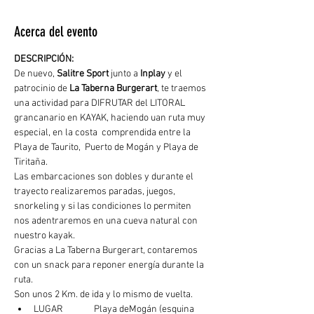
Acerca del evento
DESCRIPCIÓN: 
De nuevo, 
Salitre Sport
 junto a 
Inplay
 y el 
patrocinio de 
La Taberna Burgerart
, te traemos 
una actividad para DIFRUTAR del LITORAL 
grancanario en KAYAK, haciendo uan ruta muy 
especial, en la costa  comprendida entre la 
Playa de Taurito,  Puerto de Mogán y Playa de 
Tiritaña.
Las embarcaciones son dobles y durante el 
trayecto realizaremos paradas, juegos, 
snorkeling y si las condiciones lo permiten 
nos adentraremos en una cueva natural con 
nuestro kayak.
Gracias a La Taberna Burgerart, contaremos 
con un snack para reponer energía durante la 
ruta.
Son unos 2 Km. de ida y lo mismo de vuelta.
LUGAR	  Playa deMogán (esquina 