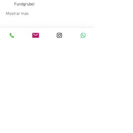
Fundgrube)
Mostrar más
Compartir este evento
Copyright © 2023 Salitre Sport. Todos los
derechos reservados.