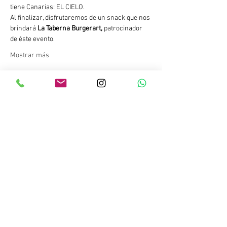
tiene Canarias: EL CIELO. 
Al finalizar, disfrutaremos de un snack que nos 
brindará 
La Taberna Burgerart,
 patrocinador 
de éste evento.
Mostrar más
Compartir este evento
Copyright © 2023 Salitre Sport. Todos los
derechos reservados.