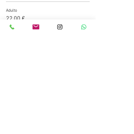
Adulto
22,00 €
Niño
18,00 €
Compartir este evento
Copyright © 2023 Salitre Sport. Todos los
derechos reservados.