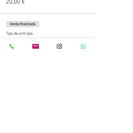
20,00 €
Venta finalizada
Tipo de entrada
Niño
Leer más
Precio
15,00 €
Compartir este evento