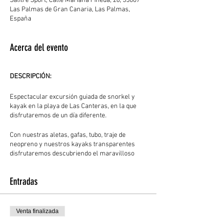
Salitre Sport, Calle Mariana Pineda, 26, 35007
Las Palmas de Gran Canaria, Las Palmas,
España
Acerca del evento
DESCRIPCIÓN:
Espectacular excursión guiada de snorkel y
kayak en la playa de Las Canteras, en la que
disfrutaremos de un día diferente.
Con nuestras aletas, gafas, tubo, traje de
neopreno y nuestros kayaks transparentes
disfrutaremos descubriendo el maravilloso
fondo submarino que esta playa alberga
durante el día, siempre en las mejores
Entradas
condiciones (marea baja, tª agradable, aguas
cristalinas y calmadas).
Venta finalizada