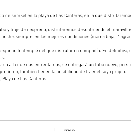
a de snorkel en la playa de Las Canteras, en la que disfrutaremo
tubo y traje de neopreno, disfrutaremos descubriendo el maravill
 noche, siempre, en las mejores condiciones (marea baja, tª agrad
 pequeño tentempié del que disfrutar en compañía. En definitiva, 
os.
taria a la que nos enfrentamos, se entregará un tubo nuevo, person
 prefieren, también tienen la posibilidad de traer el suyo propio.
Chica, Playa de Las Canteras
Precio