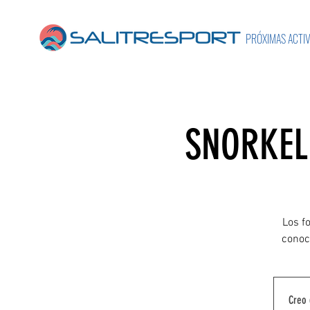
PRÓXIMAS ACTI
SNORKEL
Los f
conoce
Creo 