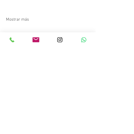
Mostrar más
Compartir este evento
Copyright © 2023 Salitre Sport. Todos los
derechos reservados.