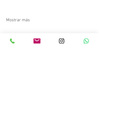
Mostrar más
Compartir este evento
Copyright © 2023 Salitre Sport. Todos los
derechos reservados.