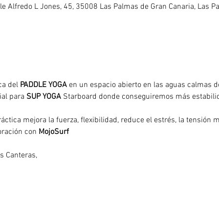
alle Alfredo L Jones, 45, 35008 Las Palmas de Gran Canaria, Las 
ca del 
PADDLE YOGA
 en un espacio abierto en las aguas calmas de
ial para 
SUP YOGA
 Starboard donde conseguiremos más estabilida
tica mejora la fuerza, flexibilidad, reduce el estrés, la tensión me
oración con 
MojoSurf
 Las Canteras, 