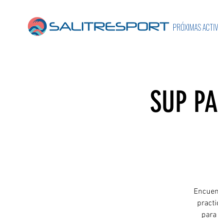
PRÓXIMAS ACTI
SUP P
Encuent
practi
para