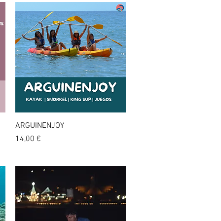
Vista rápida
ARGUINENJOY
Precio
14,00 €