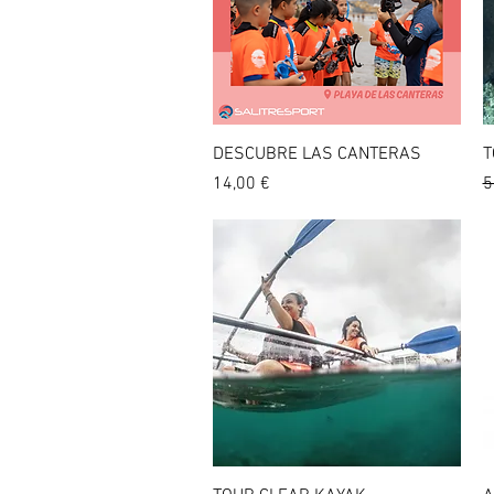
Vista rápida
DESCUBRE LAS CANTERAS
T
Precio
P
14,00 €
5
Vista rápida