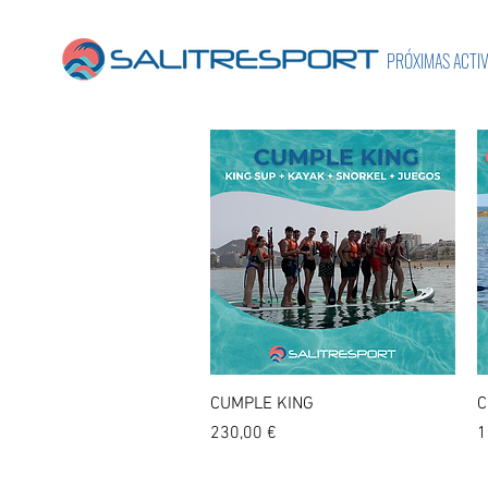
PRÓXIMAS ACTI
Vista rápida
CUMPLE KING
C
Precio
P
230,00 €
1