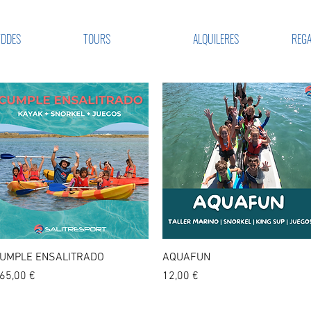
VDDES
TOURS
ALQUILERES
REGA
Vista rápida
Vista rápida
UMPLE ENSALITRADO
AQUAFUN
recio
Precio
65,00 €
12,00 €