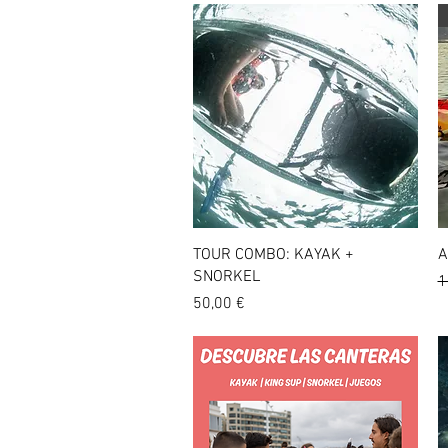
Vista rápida
TOUR COMBO: KAYAK +
A
SNORKEL
P
1
Precio
50,00 €