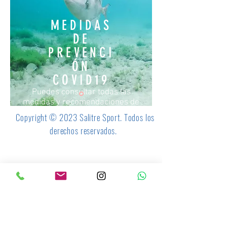
MEDIDAS
DE
PREVENCI
ÓN
COVID19
Puedes consultar todas las
medidas y recomendaciones de
nuestros servicios
Copyright © 2023 Salitre Sport. Todos los
derechos reservados.
CONSULTA AQUÍ