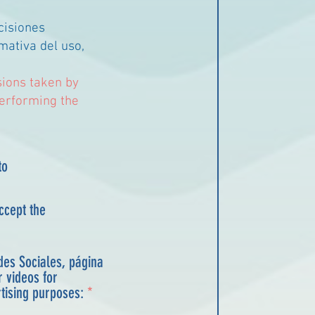
cisiones
mativa del uso,
sions taken by
performing the
to
ccept the
des Sociales, página
R
tising purposes:
*
e