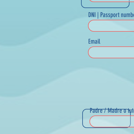
DNI | Passport numb
Email
Padre / Madre o tut