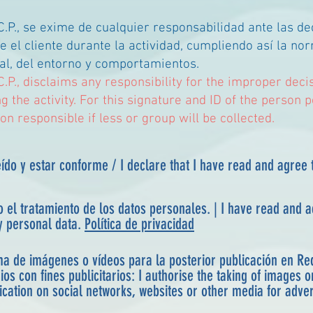
P., se exime de cualquier responsabilidad ante las de
 el cliente durante la actividad, cumpliendo así la nor
al, del entorno y comportamientos.
P., disclaims any responsibility for the improper deci
 the activity. For this signature and ID of the person 
son responsible if less or group will be collected.
ído y estar conforme / I declare that I have read and agree 
o el tratamiento de los datos personales. | I have read and a
y personal data.
Política de privacidad
ma de imágenes o vídeos para la posterior publicación en Re
citarios: I authorise the taking of images or videos for
cation on social networks, websites or other media for adver