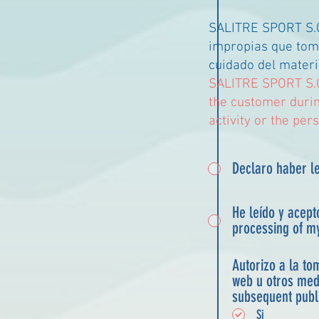
SALITRE SPORT S.C.
impropias que tome
cuidado del materi
SALITRE SPORT S.C.
the customer during
activity or the per
Declaro haber le
He leído y acept
processing of m
Autorizo a la to
web u otros medios con fines publi
subsequent publi
Si