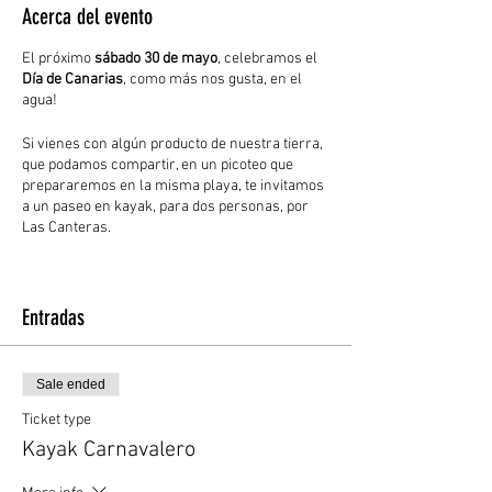
Acerca del evento
El próximo
sábado 30 de mayo
, celebramos el
Día de Canarias
, como más nos gusta, en el
agua!
Si vienes con algún producto de nuestra tierra,
que podamos compartir, en un picoteo que
prepararemos en la misma playa, te invitamos
a un paseo en kayak, para dos personas, por
Las Canteras.
Avisa a quien quieras, forma tu grupo, pero
hazlo rápido, las
plazas son limitadas
. La
excusa para pasar un rato agradable,
Entradas
disfrutando de la playa y celebrándolo de la
mejor manera.
Sale ended
El horario es desde las --- horas.
Ticket type
*Necesario reservar y confirmar plaza
Kayak Carnavalero
adquiriendo el ticket por aquí.