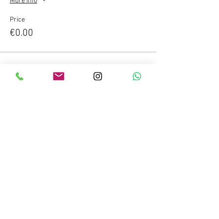
More info
Price
€0.00
Compartir este evento
Copyright © 2023 Salitre Sport. Todos los
derechos reservados.