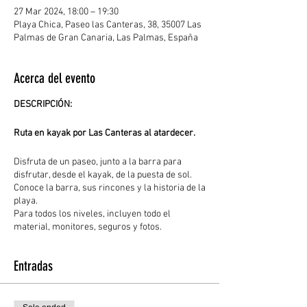
27 Mar 2024, 18:00 – 19:30
Playa Chica, Paseo las Canteras, 38, 35007 Las
Palmas de Gran Canaria, Las Palmas, España
Acerca del evento
DESCRIPCIÓN:
Ruta en kayak por Las Canteras al atardecer.
Disfruta de un paseo, junto a la barra para
disfrutar, desde el kayak, de la puesta de sol.
Conoce la barra, sus rincones y la historia de la
playa.
Para todos los niveles, incluyen todo el
material, monitores, seguros y fotos.
Entradas
LUGAR
Playa Chica, Playa de Las Canteras
HORARIO 18:00-19.30