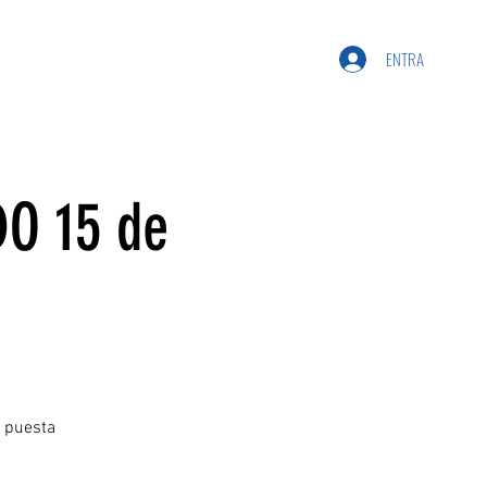
ENTRA
O 15 de
a puesta