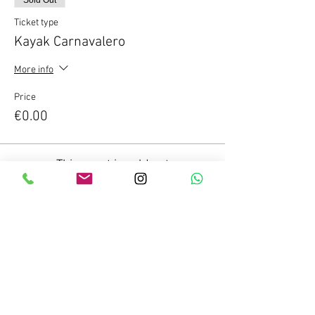
Sold Out
Ticket type
Kayak Carnavalero
More info
Price
€0.00
This event is sold out
Compartir este evento