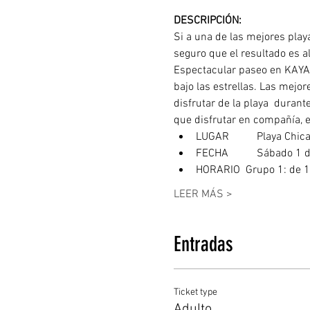
DESCRIPCIÓN: 
Si a una de las mejores pla
seguro que el resultado es a
Espectacular paseo en KAYAK
bajo las estrellas. Las mej
disfrutar de la playa  durant
que disfrutar en compañía, en
LUGAR	  Playa 
FECHA	  Sábad
HORARIO  Grupo 1: de 18
LEER MÁS >
Entradas
Ticket type
Adulto