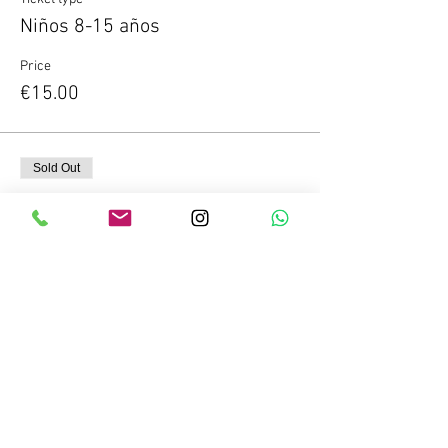
Niños 8-15 años
Price
€15.00
Sold Out
Ticket type
Niño <8 años
Price
€8.00
This event is sold out