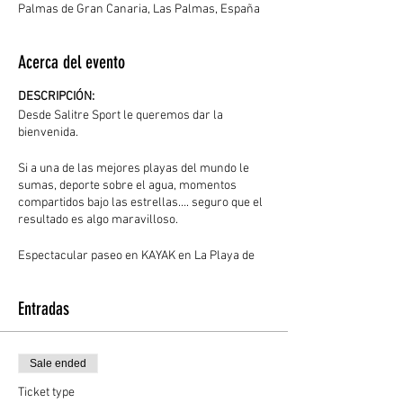
Palmas de Gran Canaria, Las Palmas, España
Acerca del evento
DESCRIPCIÓN:
Desde Salitre Sport le queremos dar la
bienvenida.
Si a una de las mejores playas del mundo le
sumas, deporte sobre el agua, momentos
compartidos bajo las estrellas…. seguro que el
resultado es algo maravilloso.
Espectacular paseo en KAYAK en La Playa de
Las Canteras, en el que disfrutaremos de una
noche diferente y aventurera bajo las estrellas.
Entradas
Las mejores condiciones (marea baja,
temperatura agradable) nos acompañarán y
nos ayudarán a disfrutar de la playa durante la
noche, a acariciar ‘La Barra’ con nuestras
Sale ended
palas. .
Ticket type