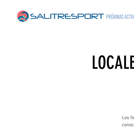
PRÓXIMAS ACTI
LOCALB
Los f
conoce