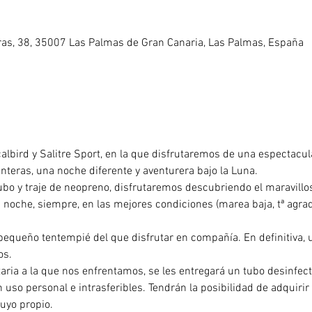
eras, 38, 35007 Las Palmas de Gran Canaria, Las Palmas, España
albird y Salitre Sport, en la que disfrutaremos de una espectacul
anteras, una noche diferente y aventurera bajo la Luna.
tubo y traje de neopreno, disfrutaremos descubriendo el maravill
 noche, siempre, en las mejores condiciones (marea baja, tª agrad
 pequeño tentempié del que disfrutar en compañía. En definitiva, 
os.
taria a la que nos enfrentamos, se les entregará un tubo desinfec
n uso personal e intrasferibles. Tendrán la posibilidad de adquiri
suyo propio.