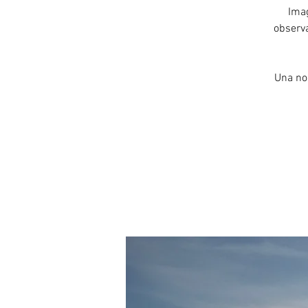
Imag
observa
Una noc