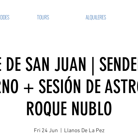
VDDES
TOURS
ALQUILERES
 DE SAN JUAN | SEND
NO + SESIÓN DE AST
ROQUE NUBLO
Fri 24 Jun
  |  
Llanos De La Pez