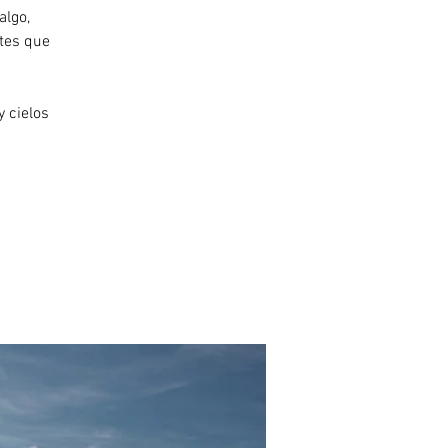
algo,
ntes que
y cielos