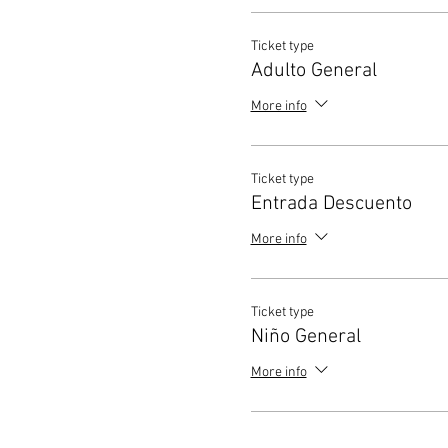
Ticket type
Adulto General
More info
Ticket type
Entrada Descuento
More info
Ticket type
Niño General
More info