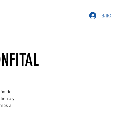
ENTRA
NFITAL
ión de
tierra y
amos a