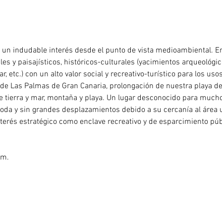
n un indudable interés desde el punto de vista medioambiental. 
s y paisajísticos, históricos-culturales (yacimientos arqueológico
r, etc.) con un alto valor social y recreativo-turístico para los us
de Las Palmas de Gran Canaria, prolongación de nuestra playa de
 de tierra y mar, montaña y playa. Un lugar desconocido para much
a y sin grandes desplazamientos debido a su cercanía al área u
terés estratégico como enclave recreativo y de esparcimiento públ
 117 m.