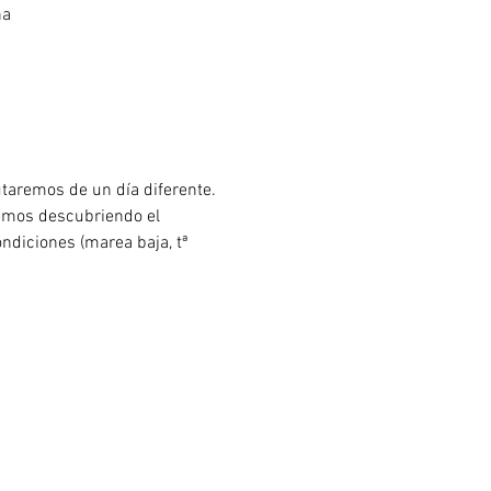
ña
utaremos de un día diferente.
remos descubriendo el 
ndiciones (marea baja, tª 