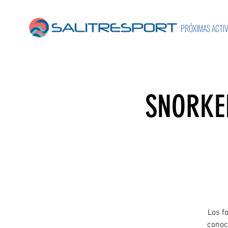
PRÓXIMAS ACTI
SNORKE
Los f
conoce