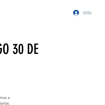
ENTRA
O 30 DE
amos a
tarlos.