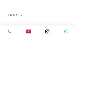
LEER MÁS >
Compartir este evento
Copyright © 2023 Salitre Sport. Todos los
derechos reservados.