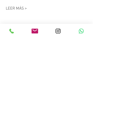
LEER MÁS >
Compartir este evento
Copyright © 2023 Salitre Sport. Todos los
derechos reservados.