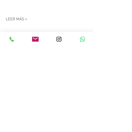
LEER MÁS >
Compartir este evento
Copyright © 2023 Salitre Sport. Todos los
derechos reservados.