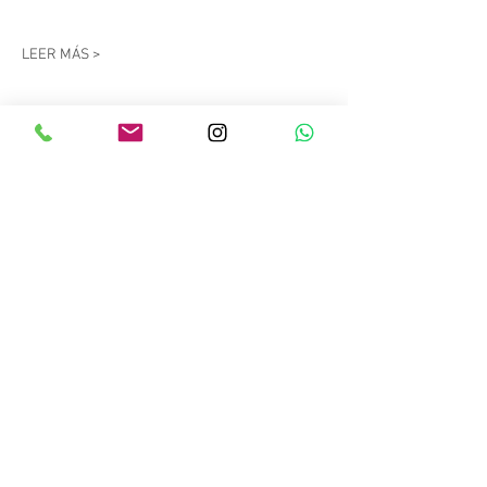
LEER MÁS >
Compartir este evento
Copyright © 2023 Salitre Sport. Todos los
derechos reservados.