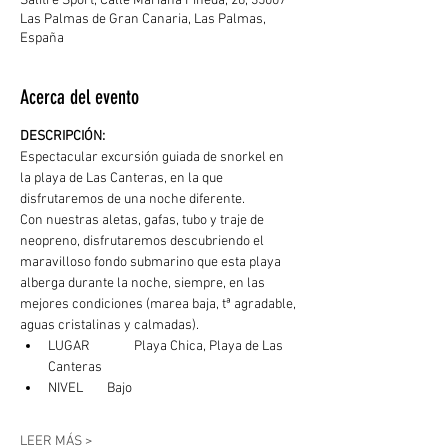
Salitre Sport, Calle Mariana Pineda, 26, 35007
Las Palmas de Gran Canaria, Las Palmas,
España
Acerca del evento
DESCRIPCIÓN: 
Espectacular excursión guiada de snorkel en 
la playa de Las Canteras, en la que 
disfrutaremos de una noche diferente.
Con nuestras aletas, gafas, tubo y traje de 
neopreno, disfrutaremos descubriendo el 
maravilloso fondo submarino que esta playa 
alberga durante la noche, siempre, en las 
mejores condiciones (marea baja, tª agradable, 
aguas cristalinas y calmadas). 
LUGAR	  Playa Chica, Playa de Las 
Canteras
NIVEL        Bajo
LEER MÁS >