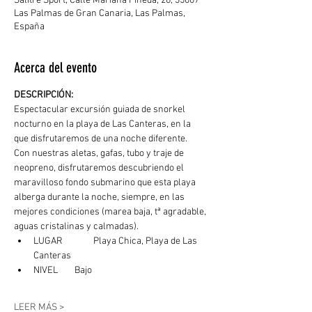
Salitre Sport, Calle Mariana Pineda, 26, 35007
Las Palmas de Gran Canaria, Las Palmas,
España
Acerca del evento
DESCRIPCIÓN: 
Espectacular excursión guiada de snorkel 
nocturno en la playa de Las Canteras, en la 
que disfrutaremos de una noche diferente.
Con nuestras aletas, gafas, tubo y traje de 
neopreno, disfrutaremos descubriendo el 
maravilloso fondo submarino que esta playa 
alberga durante la noche, siempre, en las 
mejores condiciones (marea baja, tª agradable, 
aguas cristalinas y calmadas). 
LUGAR	  Playa Chica, Playa de Las 
Canteras
NIVEL        Bajo
LEER MÁS >