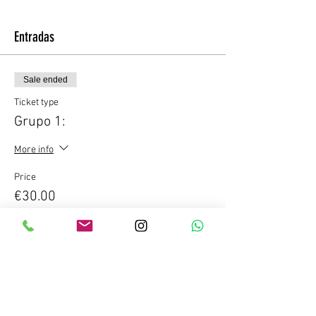
Entradas
Sale ended
Ticket type
Grupo 1:
More info
Price
€30.00
IGIC included
Compartir este evento