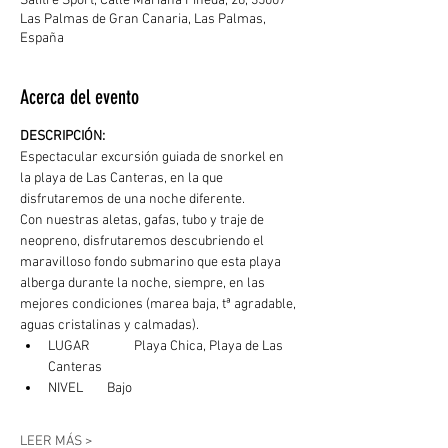
Salitre Sport, Calle Mariana Pineda, 26, 35007
Las Palmas de Gran Canaria, Las Palmas,
España
Acerca del evento
DESCRIPCIÓN: 
Espectacular excursión guiada de snorkel en 
la playa de Las Canteras, en la que 
disfrutaremos de una noche diferente.
Con nuestras aletas, gafas, tubo y traje de 
neopreno, disfrutaremos descubriendo el 
maravilloso fondo submarino que esta playa 
alberga durante la noche, siempre, en las 
mejores condiciones (marea baja, tª agradable, 
aguas cristalinas y calmadas). 
LUGAR	  Playa Chica, Playa de Las 
Canteras
NIVEL        Bajo
LEER MÁS >