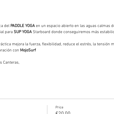
ca del 
PADDLE YOGA
 en un espacio abierto en las aguas calmas de
ial para 
SUP YOGA
 Starboard donde conseguiremos más estabilida
tica mejora la fuerza, flexibilidad, reduce el estrés, la tensión me
oración con 
MojoSurf
 Las Canteras, 
Price
€20.00