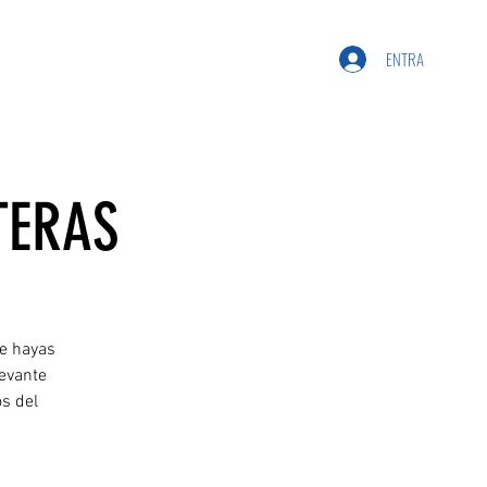
ENTRA
TERAS
ue hayas
levante
s del