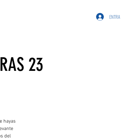
ENTRA
RAS 23
ue hayas
levante
s del