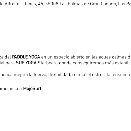
alle Alfredo L Jones, 45, 35008 Las Palmas de Gran Canaria, Las 
ca del
PADDLE YOGA
en un espacio abierto en las aguas calmas de
al para
SUP YOGA
Starboard donde conseguiremos más estabilida
tica mejora la fuerza, flexibilidad, reduce el estrés, la tensión me
boración con
MojoSurf
anteras,
 agosto