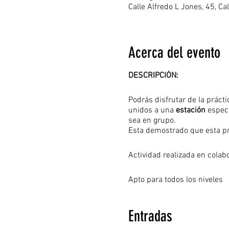
Calle Alfredo L Jones, 45, C
Acerca del evento
DESCRIPCIÓN:
Podrás disfrutar de la prácti
unidos a una
estación
especi
sea en grupo.
Esta demostrado que esta prác
Actividad realizada en cola
Apto para todos los niveles
Entradas
LUGAR Playa de Las C
FECHA Domingo 23 de