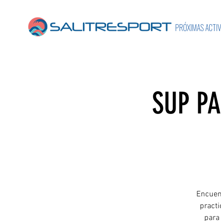
PRÓXIMAS ACTI
SUP P
Encuent
practi
para