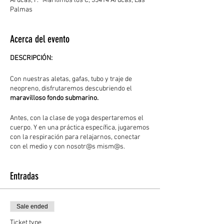
Arucas, P.º Maritimos los C, 35414 Arucas, Las
Palmas
Acerca del evento
DESCRIPCIÓN:
Con nuestras aletas, gafas, tubo y traje de
neopreno, disfrutaremos descubriendo el
maravilloso fondo submarino.
Antes, con la clase de yoga despertaremos el
cuerpo. Y en una práctica específica, jugaremos
con la respiración para relajarnos, conectar
con el medio y con nosotr@s mism@s.
Sentirnos como un pez más. Una actividad para
descubrir de que somos capaces, al alcance de
Entradas
tod@s.
Al finalizar el evento, habrá un pequeño
aperitivo 🍩🍪☕
Sale ended
Ticket type