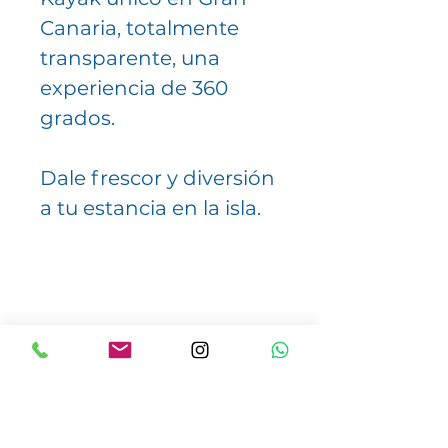
Canaria, totalmente
transparente, una
experiencia de 360
grados.
Dale frescor y diversión
a tu estancia en la isla.
INCLUYE
Excursión de 1 hora y
A TENER EN CUENTA
30 min.
Tour disponible en
aproximadamente,