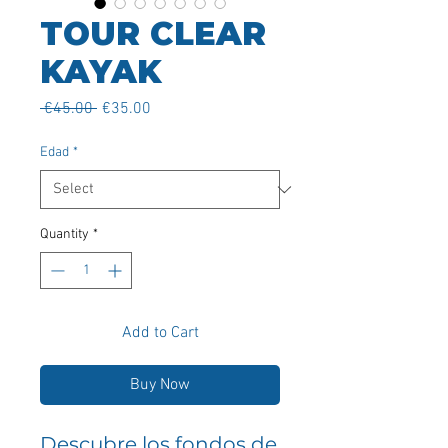
TOUR CLEAR
KAYAK
Regular
Sale
 €45.00 
€35.00
Price
Price
Edad
*
Quantity
*
Add to Cart
Buy Now
Descubre los fondos de